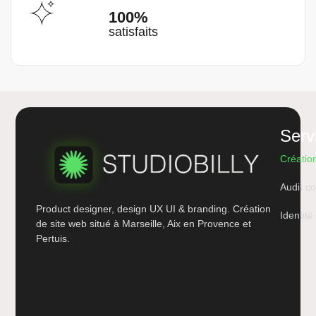
100%
satisfaits
Serv
Créatio
Audit co
Product designer, design UX UI & branding. Création
Identit
de site web situé à Marseille, Aix en Provence et
Pertuis.