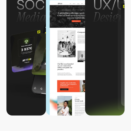
Bettor
Gleamadvisory
Bettor
Identité
Site
Plateforme
visuelle
vitrine
en ligne